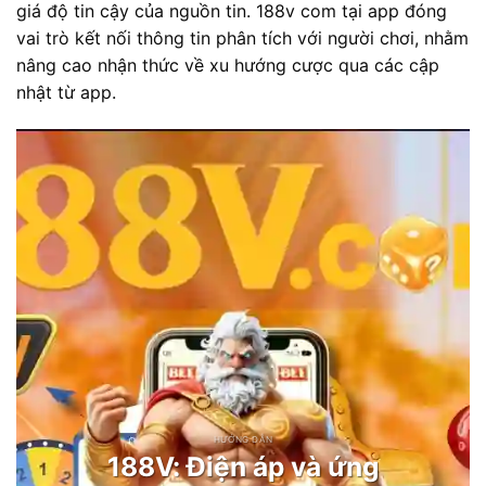
giá độ tin cậy của nguồn tin. 188v com tại app đóng
vai trò kết nối thông tin phân tích với người chơi, nhằm
nâng cao nhận thức về xu hướng cược qua các cập
nhật từ app.
HƯỚNG DẪN
188V: Điện áp và ứng