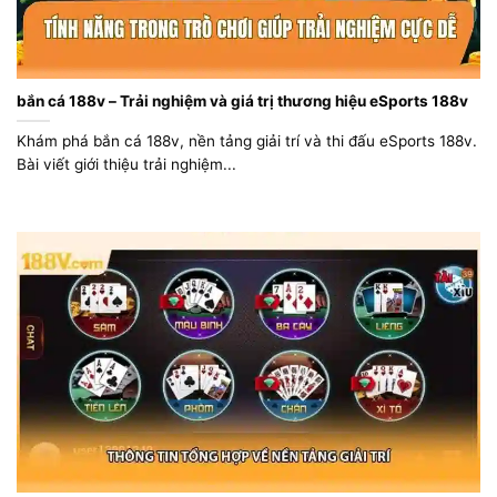
bắn cá 188v – Trải nghiệm và giá trị thương hiệu eSports 188v
Khám phá bắn cá 188v, nền tảng giải trí và thi đấu eSports 188v.
Bài viết giới thiệu trải nghiệm...