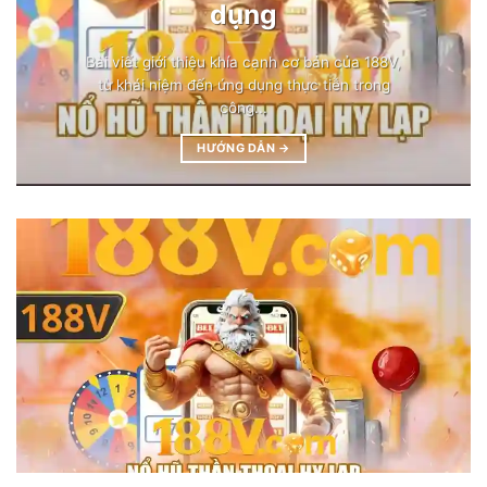
dụng
Bài viết giới thiệu khía cạnh cơ bản của 188V,
từ khái niệm đến ứng dụng thực tiễn trong
công...
HƯỚNG DẪN
→