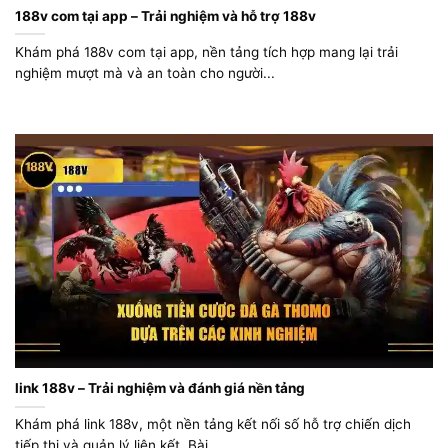
188v com tại app – Trải nghiệm và hỗ trợ 188v
Khám phá 188v com tại app, nền tảng tích hợp mang lại trải
nghiệm mượt mà và an toàn cho người...
link 188v – Trải nghiệm và đánh giá nền tảng
Khám phá link 188v, một nền tảng kết nối số hỗ trợ chiến dịch
tiếp thị và quản lý liên kết. Bài...