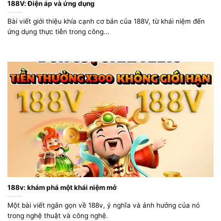
188V: Điện áp và ứng dụng
Bài viết giới thiệu khía cạnh cơ bản của 188V, từ khái niệm đến
ứng dụng thực tiễn trong công...
188v: khám phá một khái niệm mở
Một bài viết ngắn gọn về 188v, ý nghĩa và ảnh hưởng của nó
trong nghệ thuật và công nghệ.