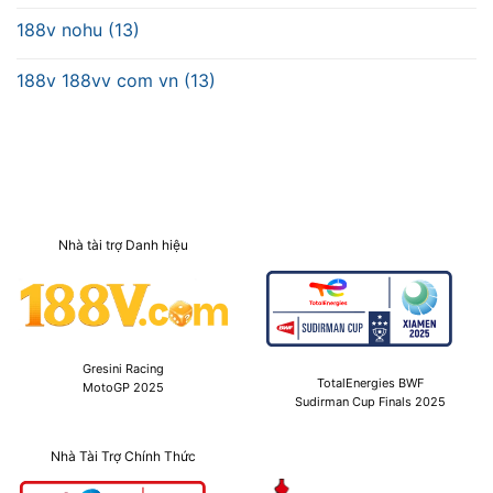
188v nohu (13)
188v 188vv com vn (13)
Nhà tài trợ Danh hiệu
Gresini Racing
TotalEnergies BWF
MotoGP 2025
Sudirman Cup Finals 2025
Nhà Tài Trợ Chính Thức