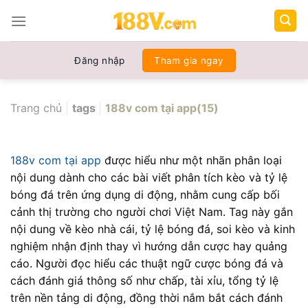
Chuyển
đến
nội
dung
Đăng nhập
Tham gia ngay
Trang chủ
|
tags
|
188v com tại app(15)
188v com tại app
được hiểu như một nhãn phân loại
nội dung dành cho các bài viết phân tích kèo và tỷ lệ
bóng đá trên ứng dụng di động, nhằm cung cấp bối
cảnh thị trường cho người chơi Việt Nam. Tag này gắn
nội dung về kèo nhà cái, tỷ lệ bóng đá, soi kèo và kinh
nghiệm nhận định thay vì hướng dẫn cược hay quảng
cáo. Người đọc hiểu các thuật ngữ cược bóng đá và
cách đánh giá thông số như chấp, tài xỉu, tổng tỷ lệ
trên nền tảng di động, đồng thời nắm bắt cách đánh