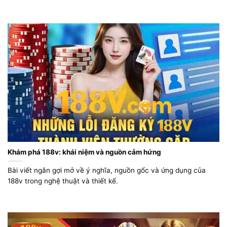
Khám phá 188v: khái niệm và nguồn cảm hứng
Bài viết ngắn gợi mở về ý nghĩa, nguồn gốc và ứng dụng của
188v trong nghệ thuật và thiết kế.