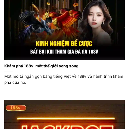
Khám phá 188v: một thế giới song song
Một mô tả ngắn gọn bằng tiếng Việt về 188v và hành trình khám
phá của nó.