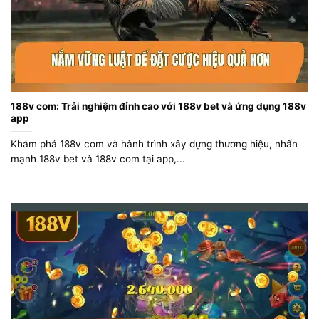
188v com: Trải nghiệm đỉnh cao với 188v bet và ứng dụng 188v
app
Khám phá 188v com và hành trình xây dựng thương hiệu, nhấn
mạnh 188v bet và 188v com tại app,...