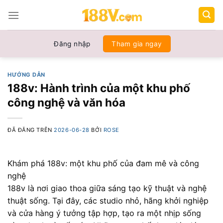
Chuyển
đến
nội
dung
Đăng nhập
Tham gia ngay
HƯỚNG DẪN
188v: Hành trình của một khu phố
công nghệ và văn hóa
ĐÃ ĐĂNG TRÊN
2026-06-28
BỞI
ROSE
Khám phá 188v: một khu phố của đam mê và công
nghệ
188v là nơi giao thoa giữa sáng tạo kỹ thuật và nghệ
thuật sống. Tại đây, các studio nhỏ, hãng khởi nghiệp
và cửa hàng ý tưởng tập hợp, tạo ra một nhịp sống