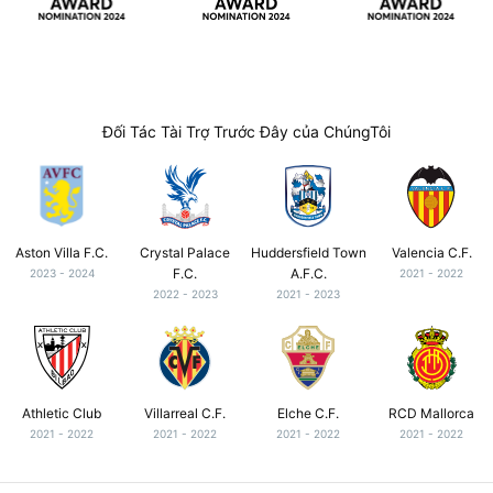
Đối Tác Tài Trợ Trước Đây của ChúngTôi
Aston Villa F.C.
Crystal Palace
Huddersfield Town
Valencia C.F.
F.C.
A.F.C.
2023 - 2024
2021 - 2022
2022 - 2023
2021 - 2023
Athletic Club
Villarreal C.F.
Elche C.F.
RCD Mallorca
2021 - 2022
2021 - 2022
2021 - 2022
2021 - 2022