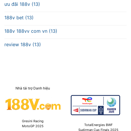
ưu đãi 188v (13)
188v bet (13)
188v 188vv com vn (13)
review 188v (13)
Nhà tài trợ Danh hiệu
Gresini Racing
TotalEnergies BWF
MotoGP 2025
Sudirman Cup Finals 2025