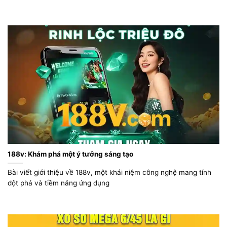
188v: Khám phá một ý tưởng sáng tạo
Bài viết giới thiệu về 188v, một khái niệm công nghệ mang tính
đột phá và tiềm năng ứng dụng