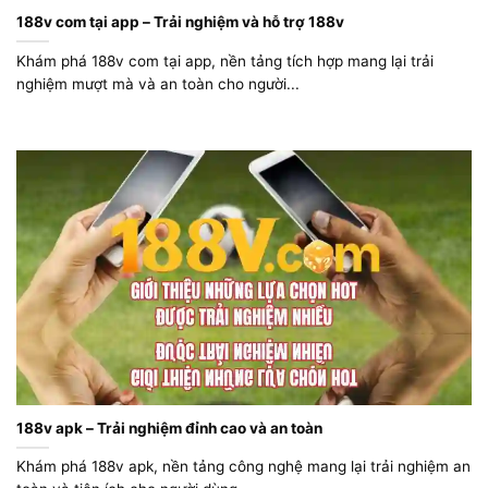
188v com tại app – Trải nghiệm và hỗ trợ 188v
Khám phá 188v com tại app, nền tảng tích hợp mang lại trải
nghiệm mượt mà và an toàn cho người...
188v apk – Trải nghiệm đỉnh cao và an toàn
Khám phá 188v apk, nền tảng công nghệ mang lại trải nghiệm an