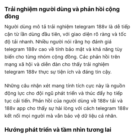
Trải nghiệm người dùng và phản hồi cộng
đồng
Người dùng mô tả trải nghiệm telegram 188v là dễ tiếp
cận từ lần dùng đầu tiên, với giao diện rõ ràng và tốc
độ tải nhanh. Nhiều người nói rằng họ đánh giá
telegram 188v cao về tính bảo mật và khả năng tùy
biến cho từng nhóm cộng đồng. Các phản hồi trên
mạng xã hội và diễn đàn cho thấy trải nghiệm
telegram 188v thực sự tiện ích và đáng tin cậy.
Những câu nhận xét mang tính tích cực này là nguồn
động lực cho đội ngũ phát triển và thúc đẩy họ tiếp
tục cải tiến. Phản hồi của người dùng về 188v tải và
188v app cho thấy sự hài lòng với cách telegram 188v
kết nối mọi người mà vẫn bảo vệ dữ liệu cá nhân.
Hướng phát triển và tầm nhìn tương lai