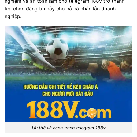
nghiệm và an toàn làm cho telegram 188v trở thành
lựa chọn đáng tin cậy cho cả cá nhân lẫn doanh
nghiệp.
Ưu thế và cạnh tranh telegram 188v