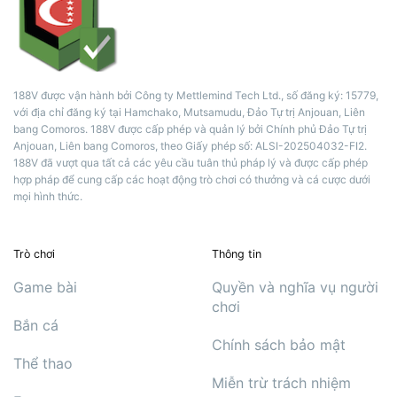
188V được vận hành bởi Công ty Mettlemind Tech Ltd., số đăng ký: 15779,
với địa chỉ đăng ký tại Hamchako, Mutsamudu, Đảo Tự trị Anjouan, Liên
bang Comoros. 188V được cấp phép và quản lý bởi Chính phủ Đảo Tự trị
Anjouan, Liên bang Comoros, theo Giấy phép số: ALSI-202504032-FI2.
188V đã vượt qua tất cả các yêu cầu tuân thủ pháp lý và được cấp phép
hợp pháp để cung cấp các hoạt động trò chơi có thưởng và cá cược dưới
mọi hình thức.
Trò chơi
Thông tin
Game bài
Quyền và nghĩa vụ người
chơi
Bắn cá
Chính sách bảo mật
Thể thao
Miễn trừ trách nhiệm