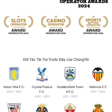
Đối Tác Tài Trợ Trước Đây của ChúngTôi
Aston Villa F.C.
Crystal Palace
Huddersfield Town
Valencia C.F.
F.C.
A.F.C.
2023 - 2024
2021 - 2022
2022 - 2023
2021 - 2023