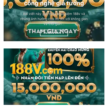
công nghệ giả tưởng
Bài viết này giới thiệu khái niệm 188v và
những ảnh hưởng của nó đối với không gian
và thời gian...
HƯỚNG DẪN
→