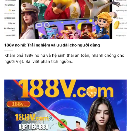
188v no hũ: Trải nghiệm và ưu đãi cho người dùng
Khám phá 188v no hũ và hệ sinh thái an toàn, nhanh chóng cho
người Việt. Bài viết phân tích nguồn...