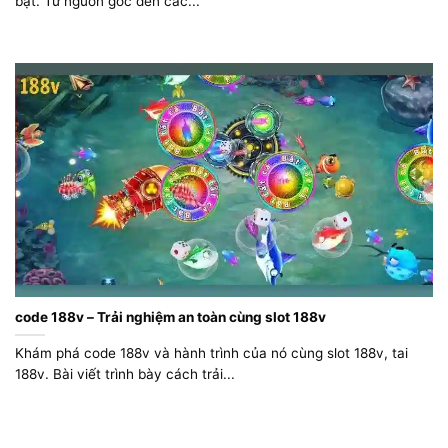
bật. Từ nguồn gốc đến các...
code 188v – Trải nghiệm an toàn cùng slot 188v
Khám phá code 188v và hành trình của nó cùng slot 188v, tai
188v. Bài viết trình bày cách trải...