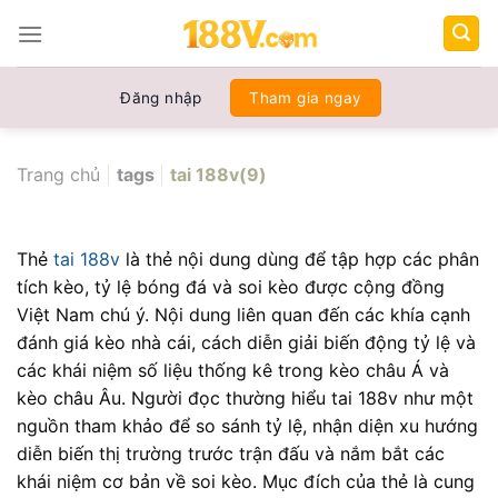
Chuyển
đến
nội
dung
Đăng nhập
Tham gia ngay
Trang chủ
|
tags
|
tai 188v(9)
Thẻ
tai 188v
là thẻ nội dung dùng để tập hợp các phân
tích kèo, tỷ lệ bóng đá và soi kèo được cộng đồng
Việt Nam chú ý. Nội dung liên quan đến các khía cạnh
đánh giá kèo nhà cái, cách diễn giải biến động tỷ lệ và
các khái niệm số liệu thống kê trong kèo châu Á và
kèo châu Âu. Người đọc thường hiểu tai 188v như một
nguồn tham khảo để so sánh tỷ lệ, nhận diện xu hướng
diễn biến thị trường trước trận đấu và nắm bắt các
khái niệm cơ bản về soi kèo. Mục đích của thẻ là cung