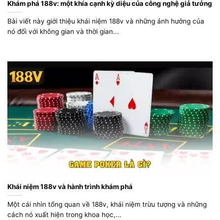
Khám phá 188v: một khía cạnh kỳ diệu của công nghệ giả tưởng
Bài viết này giới thiệu khái niệm 188v và những ảnh hưởng của
nó đối với không gian và thời gian...
Khái niệm 188v và hành trình khám phá
Một cái nhìn tổng quan về 188v, khái niệm trừu tượng và những
cách nó xuất hiện trong khoa học,...