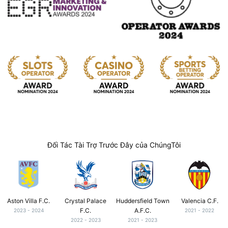
Đối Tác Tài Trợ Trước Đây của ChúngTôi
Aston Villa F.C.
Crystal Palace
Huddersfield Town
Valencia C.F.
F.C.
A.F.C.
2023 - 2024
2021 - 2022
2022 - 2023
2021 - 2023