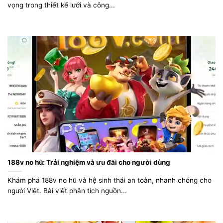
vọng trong thiết kế lưới và công...
188v no hũ: Trải nghiệm và ưu đãi cho người dùng
Khám phá 188v no hũ và hệ sinh thái an toàn, nhanh chóng cho
người Việt. Bài viết phân tích nguồn...