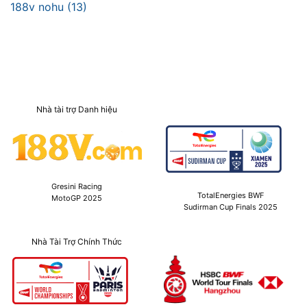
188v nohu (13)
Nhà tài trợ Danh hiệu
Gresini Racing
TotalEnergies BWF
MotoGP 2025
Sudirman Cup Finals 2025
Nhà Tài Trợ Chính Thức