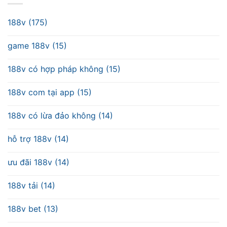
188v (175)
game 188v (15)
188v có hợp pháp không (15)
188v com tại app (15)
188v có lừa đảo không (14)
hỗ trợ 188v (14)
ưu đãi 188v (14)
188v tải (14)
188v bet (13)