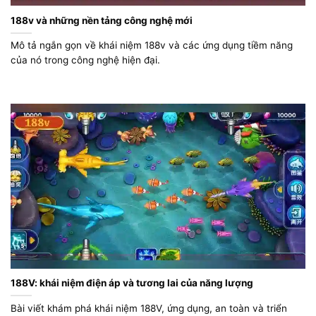
188v và những nền tảng công nghệ mới
Mô tả ngắn gọn về khái niệm 188v và các ứng dụng tiềm năng
của nó trong công nghệ hiện đại.
188V: khái niệm điện áp và tương lai của năng lượng
Bài viết khám phá khái niệm 188V, ứng dụng, an toàn và triển