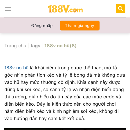
Chuyển
đến
nội
dung
Đăng nhập
Tham gia ngay
Trang chủ
|
tags
|
188v no hũ(8)
188v no hũ
là khái niệm trong cược thể thao, mô tả
góc nhìn phân tích kèo và tỷ lệ bóng đá mà không dựa
vào hũ hay mức thưởng cố định. Khía cạnh này được
dùng khi soi kèo, so sánh tỷ lệ và nhận diện biến động
thị trường, giúp hiểu độ tin cậy của các mức cược và
diễn biến kèo. Đây là kiến thức nền cho người chơi
nắm diễn biến kèo và kinh nghiệm soi kèo, không đi
vào hướng dẫn hay cam kết kết quả.