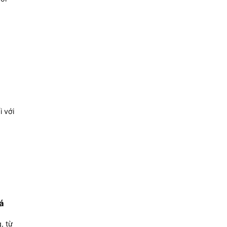
i với
á
, từ