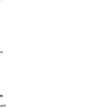
ệm
ệm
cạnh