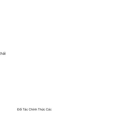
thái
Đối Tác Chính Thức Các