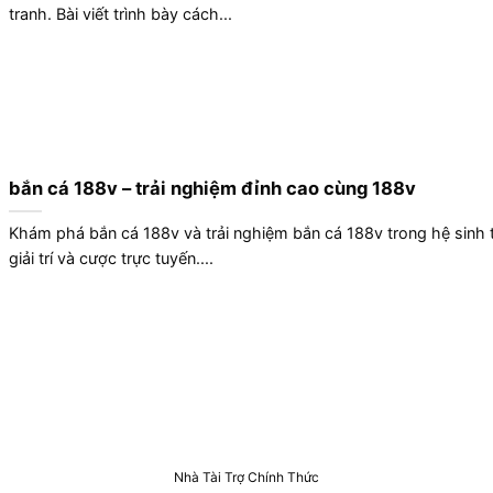
tranh. Bài viết trình bày cách...
bắn cá 188v – trải nghiệm đỉnh cao cùng 188v
Khám phá bắn cá 188v và trải nghiệm bắn cá 188v trong hệ sinh 
giải trí và cược trực tuyến....
Nhà Tài Trợ Chính Thức