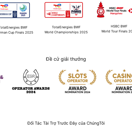
HSBC BWF
TotalEnergies BWF
TotalEnergies BWF
World Tour Finals 2
World Championships 2025
rman Cup Finals 2025
Đề cử giải thưởng
Đối Tác Tài Trợ Trước Đây của ChúngTôi