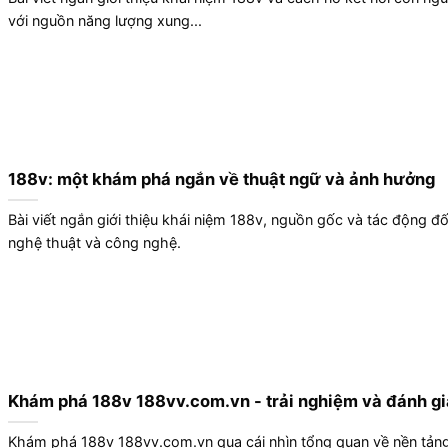
với nguồn năng lượng xung...
188v: một khám phá ngắn về thuật ngữ và ảnh hưởng
Bài viết ngắn giới thiệu khái niệm 188v, nguồn gốc và tác động đố
nghệ thuật và công nghệ.
Khám phá 188v 188vv.com.vn - trải nghiệm và đánh gi
Khám phá 188v 188vv.com.vn qua cái nhìn tổng quan về nền tảng