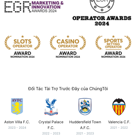
Đối Tác Tài Trợ Trước Đây của ChúngTôi
Aston Villa F.C.
Crystal Palace
Huddersfield Town
Valencia C.F.
F.C.
A.F.C.
2023 - 2024
2021 - 2022
2022 - 2023
2021 - 2023