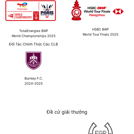
HSBC BWF
TotalEnergies BWF
World Tour Finals 2025
World Championships 2025
Đối Tác Chính Thức Các CLB
Burnley F.C.
2024-2025
Đề cử giải thưởng