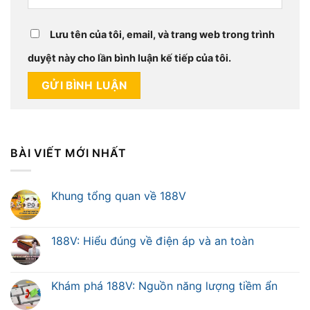
Lưu tên của tôi, email, và trang web trong trình
duyệt này cho lần bình luận kế tiếp của tôi.
BÀI VIẾT MỚI NHẤT
Khung tổng quan về 188V
188V: Hiểu đúng về điện áp và an toàn
Khám phá 188V: Nguồn năng lượng tiềm ẩn