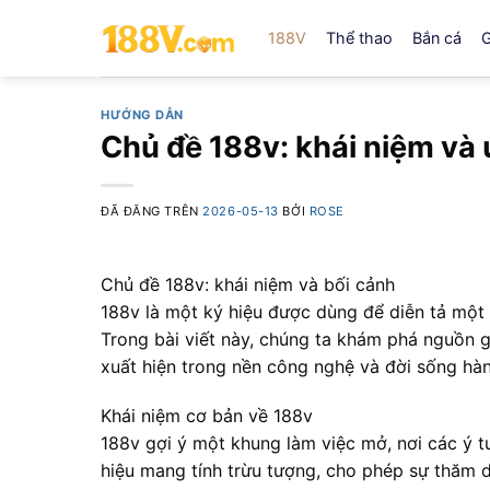
Chuyển
188V
Thể thao
Bắn cá
G
đến
nội
dung
HƯỚNG DẪN
Chủ đề 188v: khái niệm và
ĐÃ ĐĂNG TRÊN
2026-05-13
BỞI
ROSE
Chủ đề 188v: khái niệm và bối cảnh
188v là một ký hiệu được dùng để diễn tả một
Trong bài viết này, chúng ta khám phá nguồn 
xuất hiện trong nền công nghệ và đời sống hà
Khái niệm cơ bản về 188v
188v gợi ý một khung làm việc mở, nơi các ý t
hiệu mang tính trừu tượng, cho phép sự thăm 