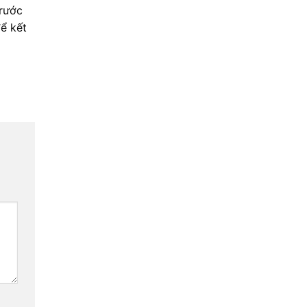
trước
ể kết