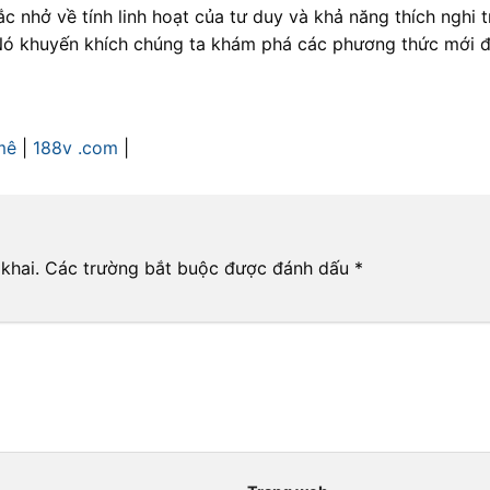
ắc nhở về tính linh hoạt của tư duy và khả năng thích nghi 
. Nó khuyến khích chúng ta khám phá các phương thức mới đ
mê
|
188v .com
|
khai.
Các trường bắt buộc được đánh dấu
*