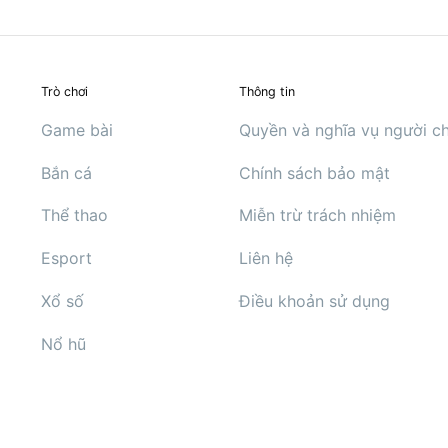
Trò chơi
Thông tin
Game bài
Quyền và nghĩa vụ người ch
Bắn cá
Chính sách bảo mật
Thể thao
Miễn trừ trách nhiệm
Esport
Liên hệ
Xổ số
Điều khoản sử dụng
Nổ hũ