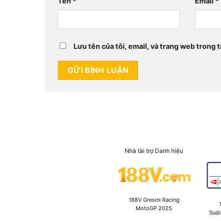
Tên
*
Email
*
Lưu tên của tôi, email, và trang web trong t
Nhà tài trợ Danh hiệu
188V Gresini Racing
MotoGP 2025
Sudi