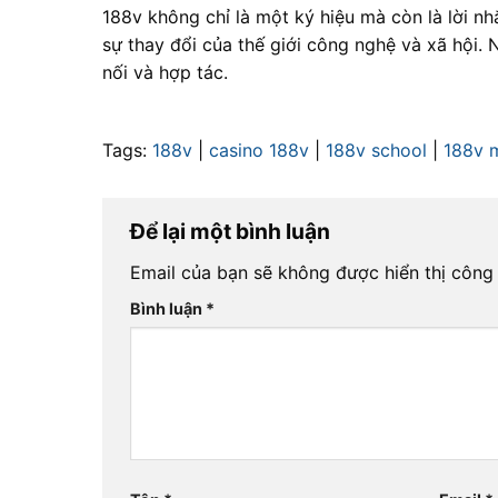
188v không chỉ là một ký hiệu mà còn là lời nh
sự thay đổi của thế giới công nghệ và xã hội
nối và hợp tác.
Tags:
188v
|
casino 188v
|
188v school
|
188v 
Để lại một bình luận
Email của bạn sẽ không được hiển thị công 
Bình luận
*