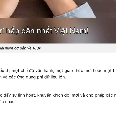
ái niệm cơ bản về 188v
iểu thị một chế độ vận hành, một giao thức mới hoặc một t
 và các ứng dụng phi dữ liệu lớn.
úc đẩy sự linh hoạt, khuyến khích đổi mới và cho phép các
ác nhau.