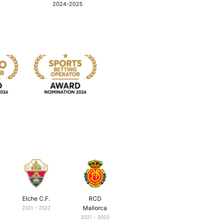
2024-2025
Elche C.F.
RCD
Mallorca
2021 - 2022
2021 - 2022