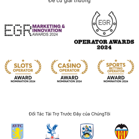
Đề cử giải thưởng
Đối Tác Tài Trợ Trước Đây của ChúngTôi