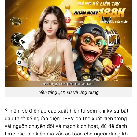
Nền tảng lịch sử và ứng dụng
Ý niệm về điện áp cao xuất hiện từ sớm khi kỹ sư bắt
đầu thiết kế nguồn điện. 188V có thể xuất hiện trong
vài nguồn chuyển đổi và mạch kích hoạt, đủ để đánh
thức các linh kiện mà vẫn an toàn cho người dùng khi