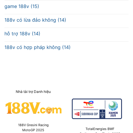
game 188v (15)
188v có lừa đảo không (14)
hỗ trợ 188v (14)
188v có hợp pháp không (14)
Nhà tài trợ Danh hiệu
188V Gresini Racing
TotalEnergies BWF
MotoGP 2025