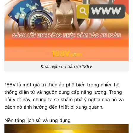
Khái niệm cơ bản về 188V
188V là một giá trị điện áp phổ biến trong nhiều hệ
thống điện tử và nguồn cung cấp năng lượng. Trong
bài viết này, chúng ta sẽ khám phá ý nghĩa của nó và
cách nó ảnh hưởng đến thiết bị xung quanh.
Nền tảng lịch sử và ứng dụng