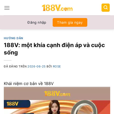
Chuyển
đến
nội
dung
Đăng nhập
Tham gia ngay
HƯỚNG DẪN
188V: một khía cạnh điện áp và cuộc
sống
ĐÃ ĐĂNG TRÊN
2026-06-25
BỞI
ROSE
Khái niệm cơ bản về 188V