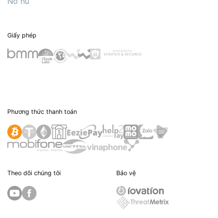
Nổ hũ
Giấy phép
Phương thức thanh toán
Theo dõi chúng tôi
Bảo vệ