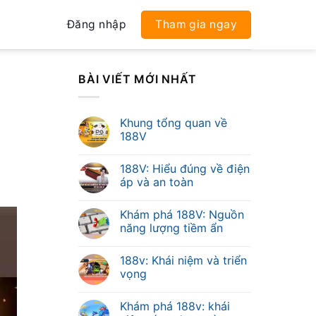
Đăng nhập
Tham gia ngay
BÀI VIẾT MỚI NHẤT
Khung tổng quan về
188V
188V: Hiểu đúng về điện
áp và an toàn
Khám phá 188V: Nguồn
năng lượng tiềm ẩn
188v: Khái niệm và triển
vọng
Khám phá 188v: khái