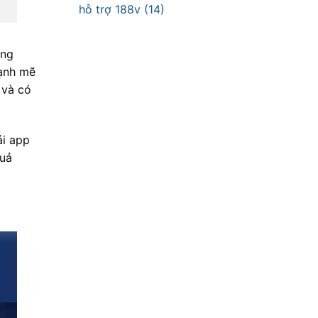
hỗ trợ 188v (14)
ung
mạnh mẽ
 và có
ải app
quả