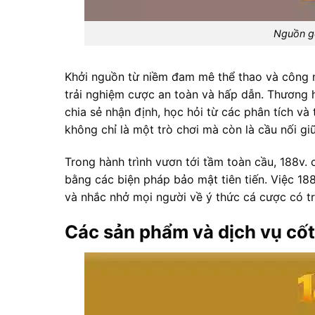
Nguồn g
Khởi nguồn từ niềm đam mê thể thao và công 
trải nghiệm cược an toàn và hấp dẫn. Thương h
chia sẻ nhận định, học hỏi từ các phân tích và
không chỉ là một trò chơi mà còn là cầu nối g
Trong hành trình vươn tới tầm toàn cầu, 188v
bằng các biện pháp bảo mật tiên tiến. Việc 18
và nhắc nhở mọi người về ý thức cá cược có t
Các sản phẩm và dịch vụ cốt