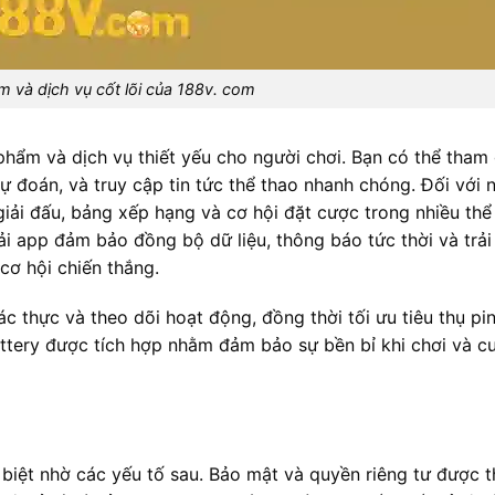
 và dịch vụ cốt lõi của 188v. com
phẩm và dịch vụ thiết yếu cho người chơi. Bạn có thể tham 
dự đoán, và truy cập tin tức thể thao nhanh chóng. Đối với 
ải đấu, bảng xếp hạng và cơ hội đặt cược trong nhiều thể 
i app đảm bảo đồng bộ dữ liệu, thông báo tức thời và trải
cơ hội chiến thắng.
 thực và theo dõi hoạt động, đồng thời tối ưu tiêu thụ pi
battery được tích hợp nhằm đảm bảo sự bền bỉ khi chơi và c
 biệt nhờ các yếu tố sau. Bảo mật và quyền riêng tư được t