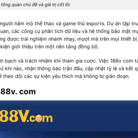
tổng quan chủ đề và giá trị cốt lõi
 người hâm mộ thể thao và game thủ esports. Dự án tập tr
quan, các công cụ phân tích dữ liệu và hệ thống bảo mật 
ng được trải nghiệm nhanh nhạy, mượt mà trên mọi thiết bị
 kiện giới thiệu trên một nền tảng đồng bộ.
nh bạch và trách nhiệm khi tham gia cược. Việc 188v com t
ứ khi nào, nhận thông báo trận đấu, cập nhật tỷ lệ và kết 
 theo dõi các sự kiện yêu thích mà không bị gián đoạn.
188v. com