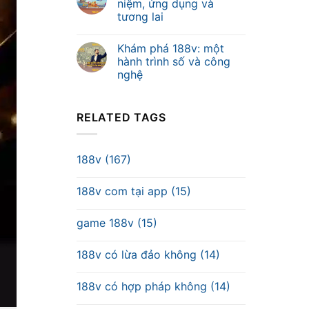
niệm, ứng dụng và
tương lai
Khám phá 188v: một
hành trình số và công
nghệ
RELATED TAGS
188v (167)
188v com tại app (15)
game 188v (15)
188v có lừa đảo không (14)
188v có hợp pháp không (14)